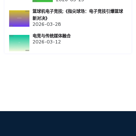
篮球机电子竞技;《指尖球场：电子竞技引爆篮球
新对决》
2026-03-28
电竞与传统媒体融合
2026-03-12