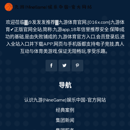
欢迎莅临▓j9发发发推荐▓九游体育官网,[016x.com]九游体
育✔正版官网全站,简称:九游app,18年信誉推荐安全.保障!成
功的基础,是由失败铺成的.九游体育官方入口,会员登录后,进
入全站入口并下载APP,网页与手机版都支持电子竞技,真人
互动与体育类游戏,保证无阻畅玩,享受乐趣。
导航
认识九游(NineGame)娱乐中国-官方网站
经典案例
集团新闻