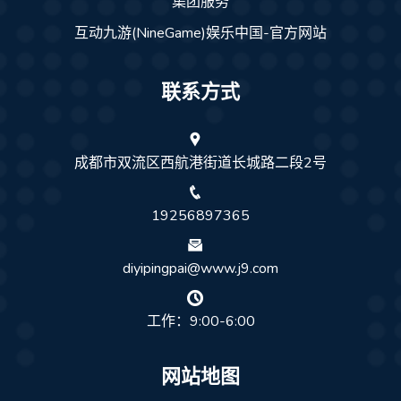
集团服务
互动九游(NineGame)娱乐中国-官方网站
联系方式
成都市双流区西航港街道长城路二段2号
19256897365
diyipingpai@www.j9.com
工作：9:00-6:00
网站地图