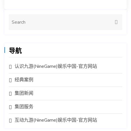
导航
认识九游(NineGame)娱乐中国-官方网站
经典案例
集团新闻
集团服务
互动九游(NineGame)娱乐中国-官方网站