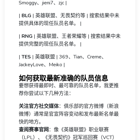
Smoggy、jieni7、zjc |
|
BLG
| 英雄联盟、无畏契约等 | 搜索结果中未
提供具体的现任队员名单。 |
|
RNG
| 英雄联盟、王者荣耀等 | 搜索结果中未
提供完整的现任队员名单。 |
|
TES
| 英雄联盟 | 369、Tian、Creme、
JackeyLove、Meiko |
如何获取最新准确的队员信息
要想获得最即时、最可靠的队员名单，我更推
荐你尝试以下几种方法：
关注官方社交媒体
：俱乐部的官方微博（新浪
微博）通常是官宣阵容变动和发布最新名单最
快的地方。
查阅赛事官网
：像《英雄联盟》职业联赛
（LPL）、《无畏契约》冠军巡回赛（VCT）